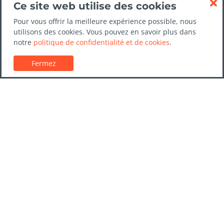
Ce site web utilise des cookies
Pour vous offrir la meilleure expérience possible, nous
utilisons des cookies. Vous pouvez en savoir plus dans
notre
politique de confidentialité et de cookies
.
Fermez
Service client
Guides de location de voitures
FAQs
Nous contacter
Confiance LocationVoiture.net
Politique de confidentialité
Destinations
Entreprises