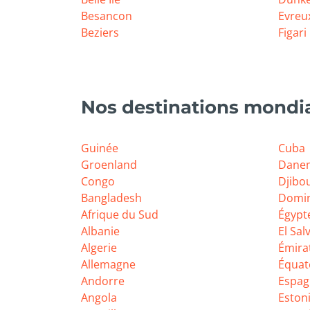
Besancon
Evreu
Beziers
Figari
Nos destinations mondia
Guinée
Cuba
Groenland
Dane
Congo
Djibou
Bangladesh
Domi
Afrique du Sud
Égypt
Albanie
El Sal
Algerie
Émira
Allemagne
Équat
Andorre
Espag
Angola
Eston