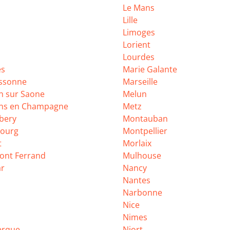
Le Mans
Lille
Limoges
Lorient
Lourdes
es
Marie Galante
ssonne
Marseille
n sur Saone
Melun
ns en Champagne
Metz
bery
Montauban
ourg
Montpellier
t
Morlaix
ont Ferrand
Mulhouse
r
Nancy
Nantes
Narbonne
Nice
Nimes
erque
Niort