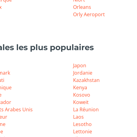
x
Orleans
Orly Aeroport
les les plus populaires
Japon
mark
Jordanie
ti
Kazakhstan
nique
Kenya
e
Kosovo
vador
Koweit
ts Arabes Unis
La Réunion
eur
Laos
ne
Lesotho
ie
Lettonie