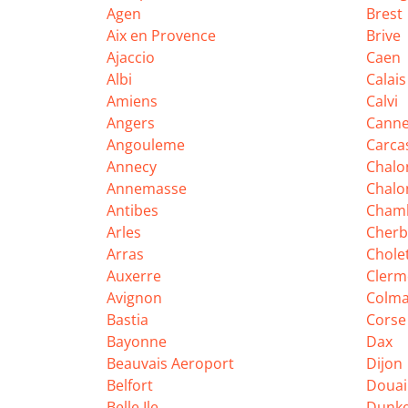
Agen
Brest
Aix en Provence
Brive
Ajaccio
Caen
Albi
Calais
Amiens
Calvi
Angers
Cann
Angouleme
Carca
Annecy
Chalo
Annemasse
Chalo
Antibes
Cham
Arles
Cherb
Arras
Chole
Auxerre
Clerm
Avignon
Colma
Bastia
Corse
Bayonne
Dax
Beauvais Aeroport
Dijon
Belfort
Douai
Belle Ile
Dunk