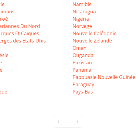
ie
Namibie
Caïmans
Nicaragua
éroé
Nigeria
Mariannes Du Nord
Norvège
urques Et Caïques
Nouvelle Calédonie
ierges des États-Unis
Nouvelle Zélande
Oman
ésie
Ouganda
e
Pakistan
de
Panama
Papouasie Nouvelle Guinée
Paraguay
que
Pays-Bas
‹
›