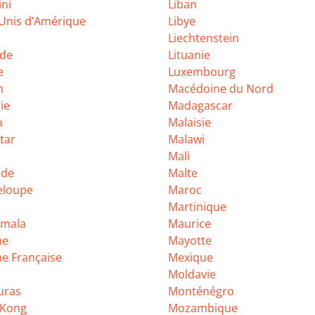
ini
Liban
-Unis d’Amérique
Libye
Liechtenstein
nde
Lituanie
e
Luxembourg
n
Macédoine du Nord
ie
Madagascar
a
Malaisie
tar
Malawi
Mali
ade
Malte
eloupe
Maroc
Martinique
emala
Maurice
ne
Mayotte
e Française
Mexique
Moldavie
uras
Monténégro
 Kong
Mozambique