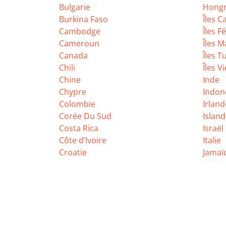
Bulgarie
Hongr
Burkina Faso
Îles 
Cambodge
Îles F
Cameroun
Îles 
Canada
Îles T
Chili
Îles V
Chine
Inde
Chypre
Indon
Colombie
Irland
Corée Du Sud
Islan
Costa Rica
Israël
Côte d’Ivoire
Italie
Croatie
Jamaï