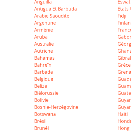
Anguilla
Eswat
Antigua Et Barbuda
États
Arabie Saoudite
Fidji
Argentine
Finla
Arménie
Franc
Aruba
Gabo
Australie
Géorg
Autriche
Ghan
Bahamas
Gibral
Bahreïn
Grèce
Barbade
Gren
Belgique
Guad
Belize
Guam
Biélorussie
Guat
Bolivie
Guya
Bosnie-Herzégovine
Guyan
Botswana
Haïti
Brésil
Hond
Brunéi
Hong