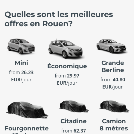
Quelles sont les meilleures
offres en Rouen?
Mini
Grande
Économique
Berline
from
26.23
from
29.97
EUR
/jour
from
40.80
EUR
/jour
EUR
/jour
Citadine
Camion
8 mètres
Fourgonnette
from
62.37