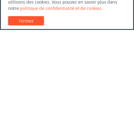
utilisons des cookies. Vous pouvez en savoir plus dans
notre
politique de confidentialité et de cookies
.
Fermez
Service client
Guides de location de voitures
FAQs
Nous contacter
Confiance LocationVoiture.net
Politique de confidentialité
Destinations
Entreprises
Guides de voyage