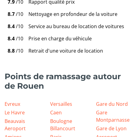
7.9
/10
Rapport qualité prix
8.7
/10
Nettoyage en profondeur de la voiture
8.4
/10
Service au bureau de location de voitures
8.4
/10
Prise en charge du véhicule
8.8
/10
Retrait d'une voiture de location
Points de ramassage autour
de Rouen
Evreux
Versailles
Gare du Nord
Le Havre
Caen
Gare
Montparnasse
Beauvais
Boulogne
Aeroport
Billancourt
Gare de Lyon
Amiens
Paris
Aeroport