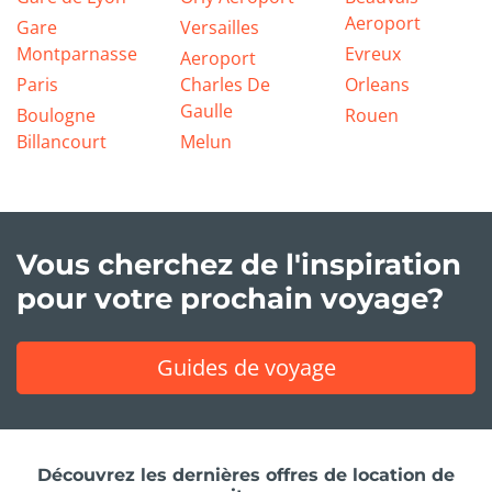
Aeroport
Gare
Versailles
Montparnasse
Evreux
Aeroport
Paris
Charles De
Orleans
Gaulle
Boulogne
Rouen
Billancourt
Melun
Vous cherchez de l'inspiration
pour votre prochain voyage?
Guides de voyage
Découvrez les dernières offres de location de