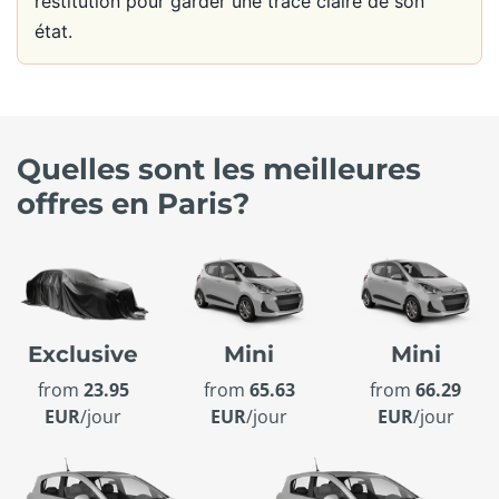
restitution pour garder une trace claire de son
état.
Quelles sont les meilleures
offres en Paris?
Exclusive
Mini
Mini
from
23.95
from
65.63
from
66.29
EUR
/jour
EUR
/jour
EUR
/jour