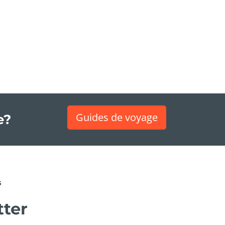
Guides de voyage
e?
s
tter