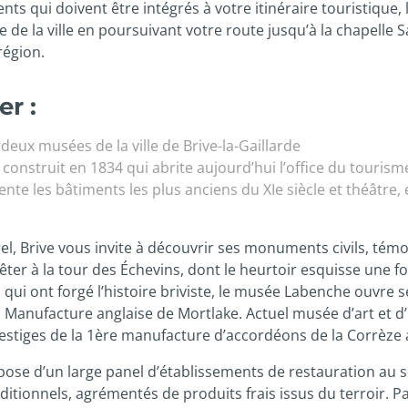
s qui doivent être intégrés à votre itinéraire touristique, 
de la ville en poursuivant votre route jusqu’à la chapelle Sa
région.
er :
eux musées de la ville de Brive-la-Gaillarde
 construit en 1834 qui abrite aujourd’hui l’office du tourism
ente les bâtiments les plus anciens du XIe siècle et théâtre, 
 Brive vous invite à découvrir ses monuments civils, témoin
rêter à la tour des Échevins, dont le heurtoir esquisse une
 qui ont forgé l’histoire briviste, le musée Labenche ouvre
 la Manufacture anglaise de Mortlake. Actuel musée d’art et 
stiges de la 1ère manufacture d’accordéons de la Corrèze a
pose d’un large panel d’établissements de restauration au 
traditionnels, agrémentés de produits frais issus du terroir.