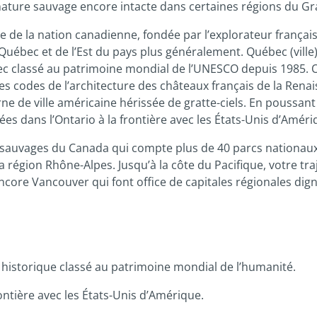
nature sauvage encore intacte dans certaines régions du G
que de la nation canadienne, fondée par l’explorateur françai
uébec et de l’Est du pays plus généralement. Québec (ville
c classé au patrimoine mondial de l’UNESCO depuis 1985. O
les codes de l’architecture des châteaux français de la Ren
 de ville américaine hérissée de gratte-ciels. En poussant 
ées dans l’Ontario à la frontière avec les États-Unis d’Améri
s sauvages du Canada qui compte plus de 40 parcs nationaux
la région Rhône-Alpes. Jusqu’à la côte du Pacifique, votre t
re Vancouver qui font office de capitales régionales digne 
 historique classé au patrimoine mondial de l’humanité.
ontière avec les États-Unis d’Amérique.