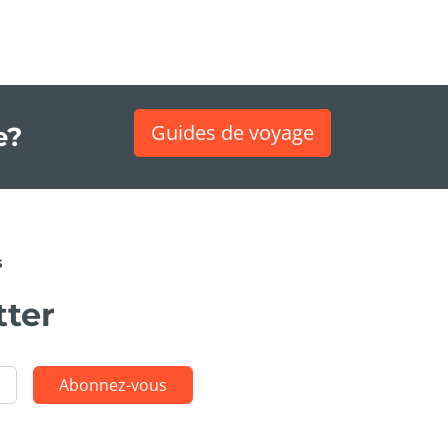
Guides de voyage
e?
s
tter
Abonnez-vous