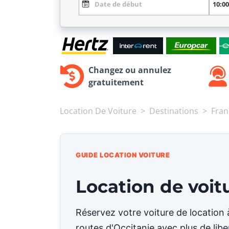
Changez ou annulez
gratuitement
Location De Voiture
Destinations
Fran
GUIDE LOCATION VOITURE
Location de voit
Réservez votre voiture de location à
routes d'Occitanie avec plus de libe