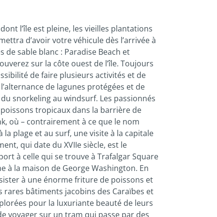
t l’île est pleine, les vieilles plantations
ettra d’avoir votre véhicule dès l’arrivée à
es de sable blanc : Paradise Beach et
verez sur la côte ouest de l’île. Toujours
bilité de faire plusieurs activités et de
 : l’alternance de lagunes protégées et de
, du snorkeling au windsurf. Les passionnés
 poissons tropicaux dans la barrière de
ank, où – contrairement à ce que le nom
 plage et au surf, une visite à la capitale
t, qui date du XVIIe siècle, est le
port à celle qui se trouve à Trafalgar Square
 même à la maison de George Washington. En
sister à une énorme friture de poissons et
es rares bâtiments jacobins des Caraïbes et
plorées pour la luxuriante beauté de leurs
e de voyager sur un tram qui passe par des