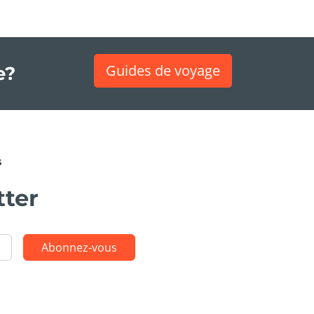
Guides de voyage
e?
s
tter
Abonnez-vous