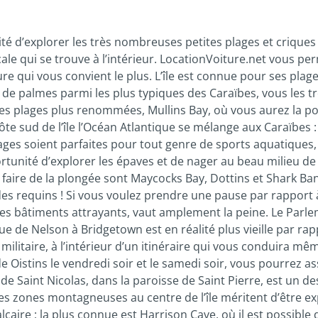
té d’explorer les très nombreuses petites plages et criques don
le qui se trouve à l’intérieur. LocationVoiture.net vous perm
ure qui vous convient le plus. L’île est connue pour ses plag
e palmes parmi les plus typiques des Caraïbes, vous les trou
es plages plus renommées, Mullins Bay, où vous aurez la possi
 côte sud de l’île l’Océan Atlantique se mélange aux Caraïbes
ages soient parfaites pour tout genre de sports aquatiques
tunité d’explorer les épaves et de nager au beau milieu de
r faire de la plongée sont Maycocks Bay, Dottins et Shark B
s requins ! Si vous voulez prendre une pause par rapport à la
s bâtiments attrayants, vaut amplement la peine. Le Parlemen
ue de Nelson à Bridgetown est en réalité plus vieille par rap
on militaire, à l’intérieur d’un itinéraire qui vous conduira
 Oistins le vendredi soir et le samedi soir, vous pourrez as
 de Saint Nicolas, dans la paroisse de Saint Pierre, est un d
Les zones montagneuses au centre de l’île méritent d’être ex
alcaire ; la plus connue est Harrison Cave, où il est possibl