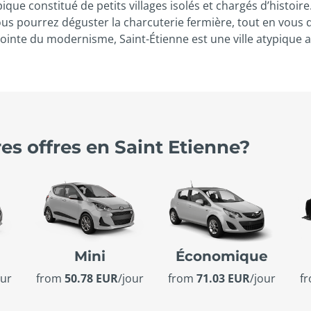
que constitué de petits villages isolés et chargés d’histoire. 
s pourrez déguster la charcuterie fermière, tout en vous d
pointe du modernisme, Saint-Étienne est une ville atypique
res offres en Saint Etienne?
Mini
Économique
our
from
50.78 EUR
/jour
from
71.03 EUR
/jour
f