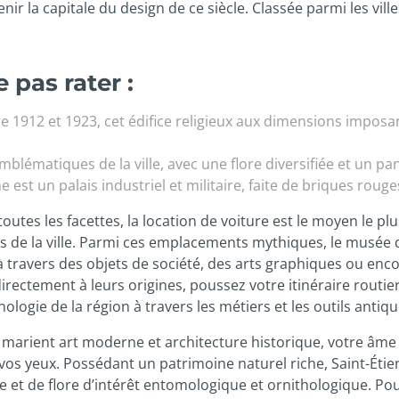
ir la capitale du design de ce siècle. Classée parmi les vill
 pas rater :
e 1912 et 1923, cet édifice religieux aux dimensions imposant
emblématiques de la ville, avec une flore diversifiée et un pan
est un palais industriel et militaire, faite de briques roug
toutes les facettes, la location de voiture est le moyen le p
ites de la ville. Parmi ces emplacements mythiques, le musée 
à travers des objets de société, des arts graphiques ou enc
rectement à leurs origines, poussez votre itinéraire routie
nologie de la région à travers les métiers et les outils antiqu
se marient art moderne et architecture historique, votre âme 
vos yeux. Possédant un patrimoine naturel riche, Saint-Étie
 et de flore d’intérêt entomologique et ornithologique. Pou