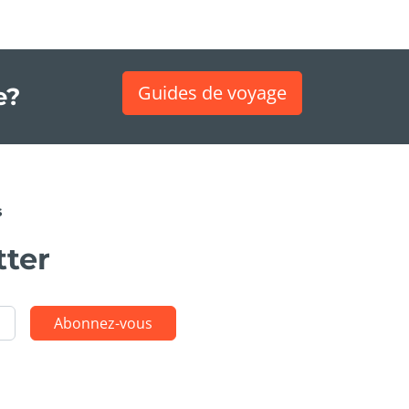
Guides de voyage
e?
s
tter
Abonnez-vous