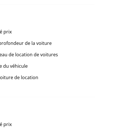
é prix
profondeur de la voiture
eau de location de voitures
e du véhicule
voiture de location
é prix