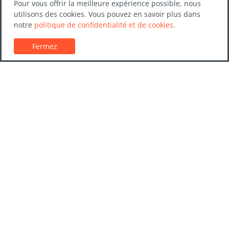
Pour vous offrir la meilleure expérience possible, nous
utilisons des cookies. Vous pouvez en savoir plus dans
notre
politique de confidentialité et de cookies
.
Fermez
Service client
Guides de location de voitures
FAQs
Nous contacter
Confiance LocationVoiture.net
Politique de confidentialité
Destinations
Entreprises