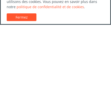
utilisons des cookies. Vous pouvez en savoir plus dans
notre
politique de confidentialité et de cookies
.
Fermez
Service client
Guides de location de voitures
FAQs
Nous contacter
Confiance LocationVoiture.net
Politique de confidentialité
Destinations
Entreprises
Guides de voyage