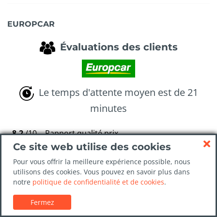
EUROPCAR
Évaluations des clients
Le temps d'attente moyen est de 21
minutes
8.2
/10
Rapport qualité prix
Ce site web utilise des cookies
8.8
/10
Nettoyage en profondeur de la voiture
Pour vous offrir la meilleure expérience possible, nous
8.8
/10
Service au bureau de location de voitures
utilisons des cookies. Vous pouvez en savoir plus dans
notre
politique de confidentialité et de cookies
.
8.8
/10
Prise en charge du véhicule
Fermez
9.0
/10
Retrait d'une voiture de location