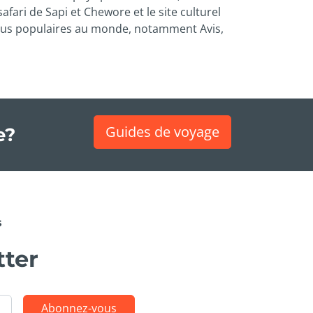
ari de Sapi et Chewore et le site culturel
 plus populaires au monde, notamment Avis,
Guides de voyage
e?
s
tter
Abonnez-vous