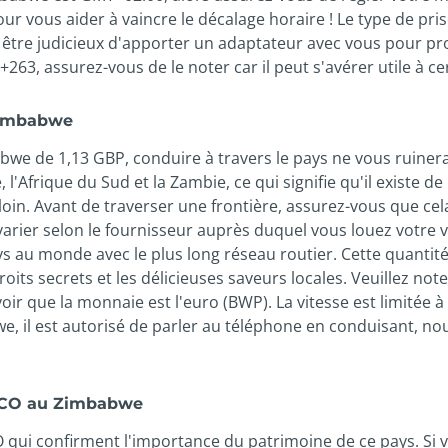
ur vous aider à vaincre le décalage horaire ! Le type de pri
c être judicieux d'apporter un adaptateur avec vous pour pro
+263, assurez-vous de le noter car il peut s'avérer utile à 
 Zimbabwe
e de 1,13 GBP, conduire à travers le pays ne vous ruinera
l'Afrique du Sud et la Zambie, ce qui signifie qu'il existe 
oin. Avant de traverser une frontière, assurez-vous que ce
 varier selon le fournisseur auprès duquel vous louez votre 
 au monde avec le plus long réseau routier. Cette quantité
oits secrets et les délicieuses saveurs locales. Veuillez note
voir que la monnaie est l'euro (BWP). La vitesse est limitée à
we, il est autorisé de parler au téléphone en conduisant,
ESCO au Zimbabwe
ui confirment l'importance du patrimoine de ce pays. Si vou