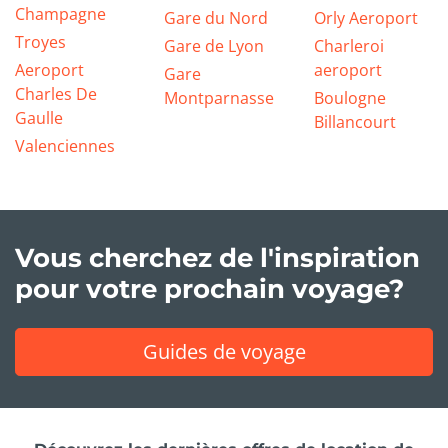
Champagne
Gare du Nord
Orly Aeroport
Troyes
Gare de Lyon
Charleroi
Aeroport
aeroport
Gare
Charles De
Montparnasse
Boulogne
Gaulle
Billancourt
Valenciennes
Vous cherchez de l'inspiration
pour votre prochain voyage?
Guides de voyage