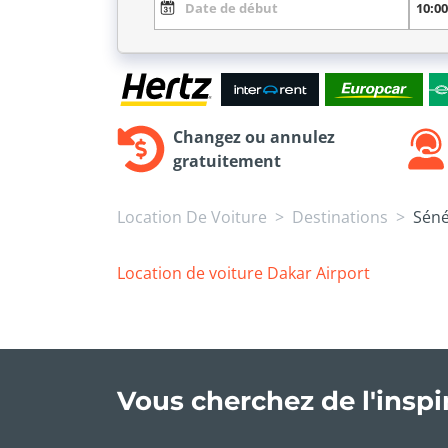
Changez ou annulez
gratuitement
Location De Voiture
Destinations
Séné
Location
de
voiture Dakar Airport
Vous cherchez de l'insp