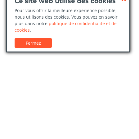
Ce site web utilise des cookies
Pour vous offrir la meilleure expérience possible,
nous utilisons des cookies. Vous pouvez en savoir
plus dans notre
politique de confidentialité et de
cookies
.
Fermez
Service client
Confi
Guides de location de voitures
Politiq
FAQs
Destin
Nous contacter
Entrep