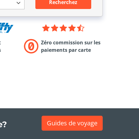
Recherchez
t
Zéro commission sur les
s
paiements par carte
Guides de voyage
e?