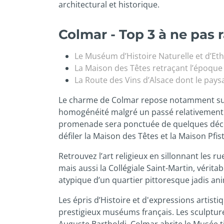
architectural et historique.
Colmar - Top 3 à ne pas r
Le Muséum d’Histoire Naturelle et d’Et
La Maison des Têtes retraçant l’époque 
La Route des Vins d’Alsace dont le pays
Le charme de Colmar repose notamment sur s
homogénéité malgré un passé relativement mo
promenade sera ponctuée de quelques découv
défiler la Maison des Têtes et la Maison Pfis
Retrouvez l’art religieux en sillonnant les 
mais aussi la Collégiale Saint-Martin, vérit
atypique d’un quartier pittoresque jadis anim
Les épris d’Histoire et d'expressions artist
prestigieux muséums français. Les sculptur
Auguste Bartholdi, Colmar abrite le Musée ti