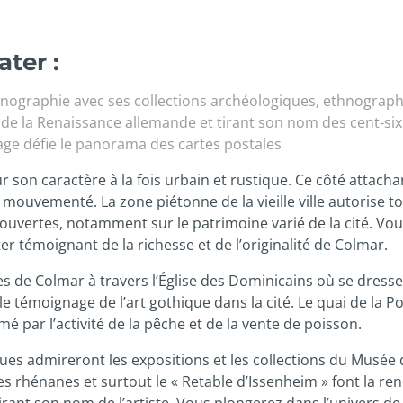
ater :
hnographie avec ses collections archéologiques, ethnograp
de la Renaissance allemande et tirant son nom des cent-six
age défie le panorama des cartes postales
on caractère à la fois urbain et rustique. Ce côté attacha
uvementé. La zone piétonne de la vieille ville autorise tout
ertes, notamment sur le patrimoine varié de la cité. Vous
ter témoignant de la richesse et de l’originalité de Colmar.
rues de Colmar à travers l’Église des Dominicains où se dress
able témoignage de l’art gothique dans la cité. Le quai de l
é par l’activité de la pêche et de la vente de poisson.
iques admireront les expositions et les collections du Musée 
es rhénanes et surtout le « Retable d’Issenheim » font la 
rant son nom de l’artiste. Vous plongerez dans l’univers de c