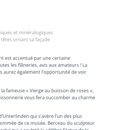
hiques et minéralogiques
 têtes ornant sa façade
nt est accentué par une certaine
es les flâneries, avis aux amateurs ! La
 aurez également l’opportunité de voir
e la fameuse « Vierge au buisson de roses »,
a Poissonnerie vous fera succomber au charme
d’Unterlinden qui s’avère l’un des plus
renommée de ce musée. Berceau du sculpteur
elui qui a sculpté la célèbre Statue de la