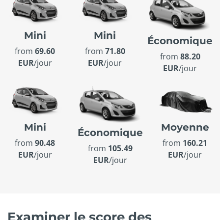
Mini
Mini
Économique
from
69.60
from
71.80
from
88.20
EUR
/jour
EUR
/jour
EUR
/jour
Mini
Moyenne
Économique
from
90.48
from
160.21
from
105.49
EUR
/jour
EUR
/jour
EUR
/jour
Examiner le score des