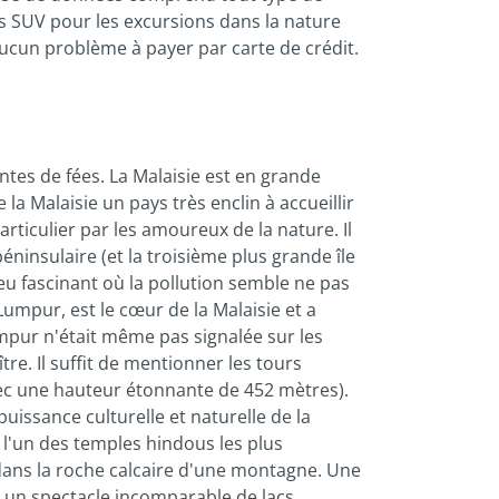
s SUV pour les excursions dans la nature
aucun problème à payer par carte de crédit.
ntes de fées. La Malaisie est en grande
 la Malaisie un pays très enclin à accueillir
rticulier par les amoureux de la nature. Il
éninsulaire (et la troisième plus grande île
eu fascinant où la pollution semble ne pas
a Lumpur, est le cœur de la Malaisie et a
umpur n'était même pas signalée sur les
tre. Il suffit de mentionner les tours
ec une hauteur étonnante de 452 mètres).
uissance culturelle et naturelle de la
t l'un des temples hindous les plus
 dans la roche calcaire d'une montagne. Une
re un spectacle incomparable de lacs,