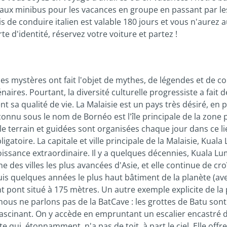
 aux minibus pour les vacances en groupe en passant par le
s de conduire italien est valable 180 jours et vous n'aurez 
e d'identité, réservez votre voiture et partez !
es mystères ont fait l'objet de mythes, de légendes et de co
aires. Pourtant, la diversité culturelle progressiste a fait de
sa qualité de vie. La Malaisie est un pays très désiré, en pa
connu sous le nom de Bornéo est l'île principale de la zone p
e terrain et guidées sont organisées chaque jour dans ce li
obligatoire. La capitale et ville principale de la Malaisie, Kual
oissance extraordinaire. Il y a quelques décennies, Kuala L
 des villes les plus avancées d'Asie, et elle continue de croî
s quelques années le plus haut bâtiment de la planète (av
 pont situé à 175 mètres. Un autre exemple explicite de la p
 nous ne parlons pas de la BatCave : les grottes de Batu son
 fascinant. On y accède en empruntant un escalier encastré
e qui, étonnamment, n'a pas de toit, à part le ciel. Elle off