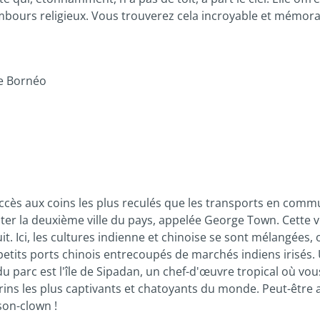
bours religieux. Vous trouverez cela incroyable et mémora
de Bornéo
accès aux coins les plus reculés que les transports en comm
iter la deuxième ville du pays, appelée George Town. Cette v
it. Ici, les cultures indienne et chinoise se sont mélangées
ts ports chinois entrecoupés de marchés indiens irisés. Un
du parc est l'île de Sipadan, un chef-d'œuvre tropical où vo
ins les plus captivants et chatoyants du monde. Peut-être a
son-clown !