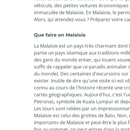
véhicule, des petites voitures économiques
immaculée de Malaisie. En Malaisie, le permi
Alors, qu'attendez-vous ? Préparez votre cart
Que faire en Malaisie
La Malaisie est un pays très charmant dont l
partie un pays islamique aux traditions millén
des gens du monde entier, qui louent souvent 
suffit de rappeler que ce paradis animalier 
du monde). Des centaines d'excursions sur l
exister. Inutile de dire qu'une visite ici est 
connu au cours de l'histoire récente une cr
cartes géographiques. Aujourd'hui, c'est l'une
Petronas, symbole de Kuala Lumpur et depui
Les tours sont reliées par un impressionnant
Malaisie est celui des grottes de Batu. Non,
importants de Malaisie et peut-être le plus
fois au sommet, on peut entrer dans la grott