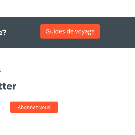
Guides de voyage
e?
s
tter
Abonnez-vous