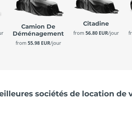
e
Citadine
Camion De
ur
from
56.80 EUR
/jour
f
Déménagement
from
55.98 EUR
/jour
illeures sociétés de location de 