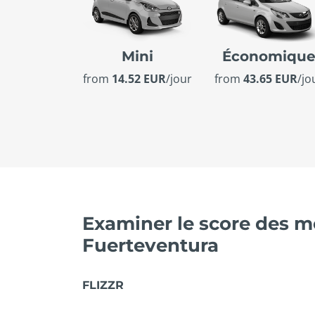
Mini
Économiqu
from
14.52 EUR
/jour
from
43.65 EUR
/jo
Examiner le score des me
Fuerteventura
FLIZZR