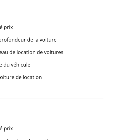
é prix
profondeur de la voiture
eau de location de voitures
e du véhicule
voiture de location
é prix