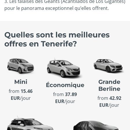
3. Les falaises des Géants (Acantilados de Los Gigantes)
pour le panorama exceptionnel qu’elles offrent.
Quelles sont les meilleures
offres en Tenerife?
Mini
Grande
Économique
Berline
from
15.46
from
37.89
EUR
/jour
from
42.92
EUR
/jour
EUR
/jour