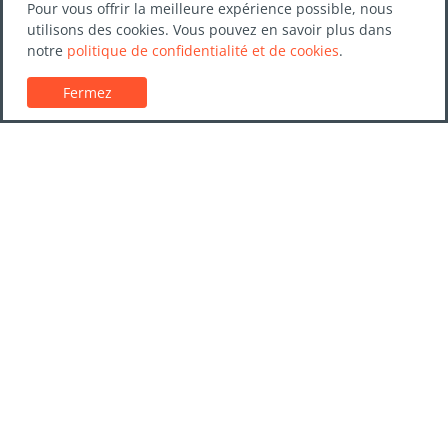
Pour vous offrir la meilleure expérience possible, nous
utilisons des cookies. Vous pouvez en savoir plus dans
notre
politique de confidentialité et de cookies
.
Fermez
Service client
Guides de location de voitures
FAQs
Nous contacter
Confiance LocationVoiture.net
Politique de confidentialité
Destinations
Entreprises