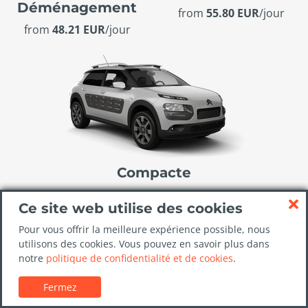
Déménagement
from
55.80 EUR
/jour
from
48.21 EUR
/jour
Compacte
from
92.10 EUR
/jour
Ce site web utilise des cookies
Pour vous offrir la meilleure expérience possible, nous
utilisons des cookies. Vous pouvez en savoir plus dans
notre
politique de confidentialité et de cookies
.
Examiner le score des
Fermez
meilleures sociétés de location