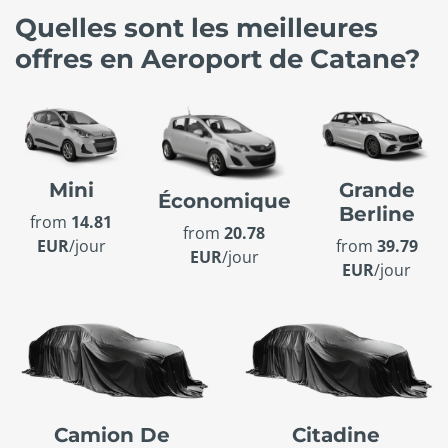
Quelles sont les meilleures
offres en Aeroport de Catane?
Mini
Grande
Économique
Berline
from
14.81
from
20.78
EUR
/jour
from
39.79
EUR
/jour
EUR
/jour
Camion De
Citadine