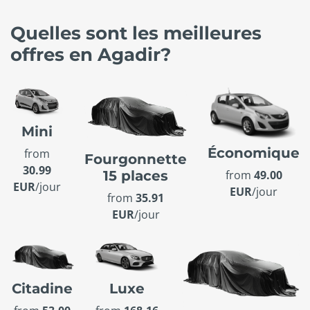
Quelles sont les meilleures
offres en Agadir?
Mini
Économique
from
Fourgonnette
30.99
15 places
from
49.00
EUR
/jour
EUR
/jour
from
35.91
EUR
/jour
Citadine
Luxe