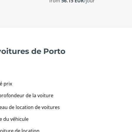
from
56.15 EUR
/jour
voitures de Porto
é prix
profondeur de la voiture
eau de location de voitures
e du véhicule
voiture de location