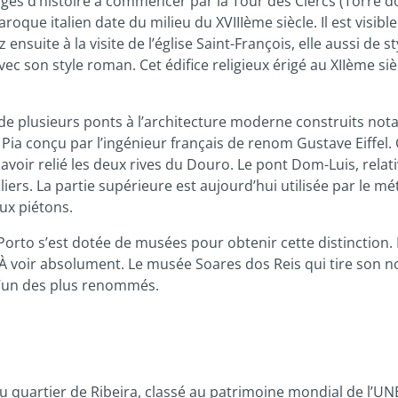
s d’histoire à commencer par la Tour des Clercs (Torre dos C
que italien date du milieu du XVIIIème siècle. Il est visible
nsuite à la visite de l’église Saint-François, elle aussi de 
avec son style roman. Cet édifice religieux érigé au XIIème 
 de plusieurs ponts à l’architecture moderne construits not
ia conçu par l’ingénieur français de renom Gustave Eiffel. 
à avoir relié les deux rives du Douro. Le pont Dom-Luis, rela
ers. La partie supérieure est aujourd’hui utilisée par le métr
aux piétons.
 Porto s’est dotée de musées pour obtenir cette distinctio
. À voir absolument. Le musée Soares dos Reis qui tire son 
 l’un des plus renommés.
ou quartier de Ribeira, classé au patrimoine mondial de l’U