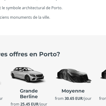
t le symbole architectural de Porto.
nciens monuments de la ville.
res offres en Porto?
e
Grande
Moyenne
Berline
ur
from
30.65 EUR
/jour
fr
from
25.45 EUR
/jour