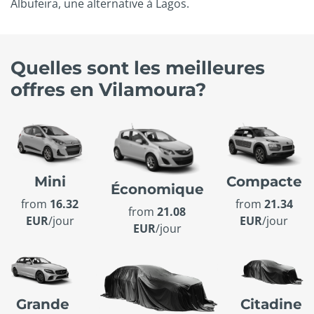
Albufeira, une alternative à Lagos.
Quelles sont les meilleures
offres en Vilamoura?
Mini
Compacte
Économique
from
16.32
from
21.34
from
21.08
EUR
/jour
EUR
/jour
EUR
/jour
Grande
Citadine