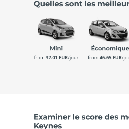
Quelles sont les meilleu
Mini
Économiqu
from
32.01 EUR
/jour
from
46.65 EUR
/jo
Examiner le score des me
Keynes