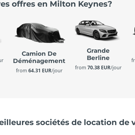
res offres en Milton Keynes?
e
Grande
Camion De
Berline
ur
f
Déménagement
from
70.38 EUR
/jour
from
64.31 EUR
/jour
illeures sociétés de location de 