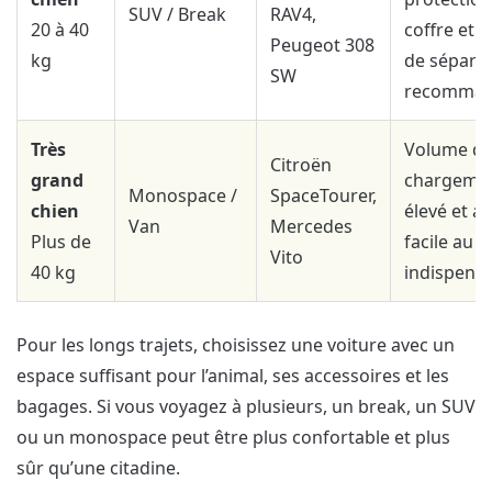
SUV / Break
RAV4,
20 à 40
coffre et gr
Peugeot 308
kg
de sépara
SW
recomman
Très
Volume d
Citroën
grand
chargeme
Monospace /
SpaceTourer,
chien
élevé et a
Van
Mercedes
Plus de
facile au c
Vito
40 kg
indispensa
Pour les longs trajets, choisissez une voiture avec un
espace suffisant pour l’animal, ses accessoires et les
bagages. Si vous voyagez à plusieurs, un break, un SUV
ou un monospace peut être plus confortable et plus
sûr qu’une citadine.