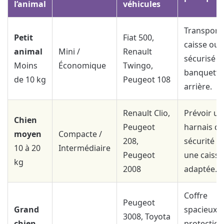
l’animal
véhicules
Transport
Petit
Fiat 500,
caisse ou 
animal
Mini /
Renault
sécurisé su
Moins
Économique
Twingo,
banquette
de 10 kg
Peugeot 108
arrière.
Renault Clio,
Prévoir un
Chien
Peugeot
harnais de
moyen
Compacte /
208,
sécurité o
10 à 20
Intermédiaire
Peugeot
une caisse
kg
2008
adaptée.
Coffre
Peugeot
Grand
spacieux,
3008, Toyota
chien
protection