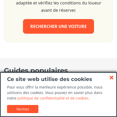
adaptée et vérifiez les conditions du loueur
avant de réserver.
RECHERCHER UNE VOITURE
Guides populaires
Ce site web utilise des cookies
Les 4 plus belles routes de France
Pour vous offrir la meilleure expérience possible, nous
Un grand week-end à Bordeaux
utilisons des cookies. Vous pouvez en savoir plus dans
notre
politique de confidentialité et de cookies
.
Road trip sur la route des châteaux de la Loire
Les belles plages de Corse
Fermez
Road-trip en Méditerranée sur la côte du Languedoc