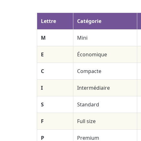
Lettre
Catégorie
M
Mini
E
Économique
C
Compacte
I
Intermédiaire
S
Standard
F
Full size
P
Premium