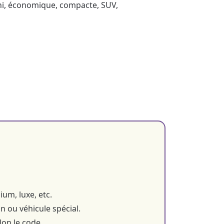
ini, économique, compacte, SUV,
um, luxe, etc.
 ou véhicule spécial.
on le code.