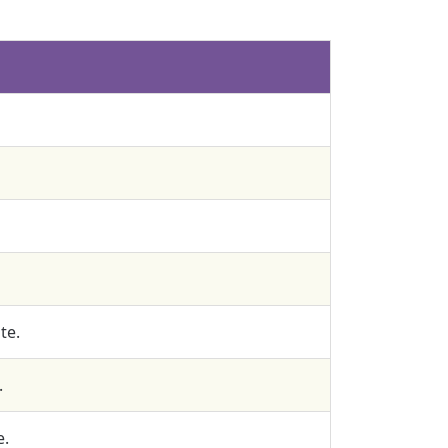
te.
.
e.