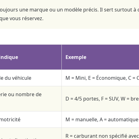
toujours une marque ou un modèle précis. Il sert surtout à 
 que vous réservez.
 indique
Exemple
le du véhicule
M = Mini, E = Économique, C =
erie ou nombre de
D = 4/5 portes, F = SUV, W = br
motricité
M = manuelle, A = automatique
R = carburant non spécifié avec 