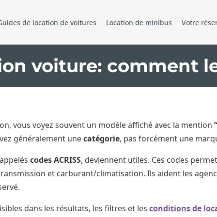
Guides de location de voitures
Location de minibus
Votre rése
on voiture: comment les
ion, vous voyez souvent un modèle affiché avec la mention
servez généralement une
catégorie
, pas forcément une marq
i appelés
codes ACRISS
, deviennent utiles. Ces codes permet
, transmission et carburant/climatisation. Ils aident les age
servé.
sibles dans les résultats, les filtres et les
conditions de loc