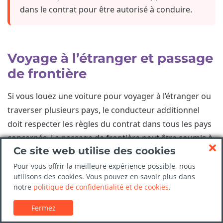
dans le contrat pour être autorisé à conduire.
Voyage à l’étranger et passage
de frontière
Si vous louez une voiture pour voyager à l’étranger ou
traverser plusieurs pays, le conducteur additionnel
doit respecter les règles du contrat dans tous les pays
concernés. Le passage de frontière peut être soumis à
Ce site web utilise des cookies
autorisation, frais ou restrictions.
Pour vous offrir la meilleure expérience possible, nous
Le conducteur principal comme le conducteur
utilisons des cookies. Vous pouvez en savoir plus dans
additionnel doivent être couverts par les conditions du
notre
politique de confidentialité et de cookies
.
fournisseur. Si le véhicule est conduit dans un pays non
Fermez
autorisé ou par une personne non déclarée, les