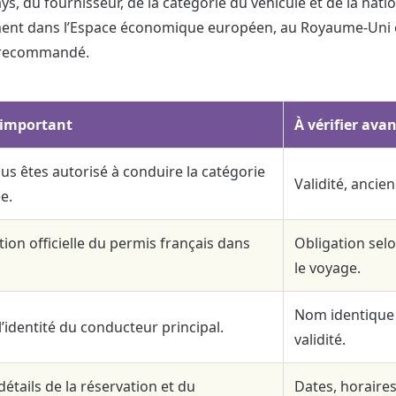
du fournisseur, de la catégorie du véhicule et de la nati
lement dans l’Espace économique européen, au Royaume-Uni e
t recommandé.
t important
À vérifier avan
us êtes autorisé à conduire la catégorie
Validité, ancie
e.
ction officielle du permis français dans
Obligation selo
le voyage.
Nom identique 
 l’identité du conducteur principal.
validité.
 détails de la réservation et du
Dates, horaires