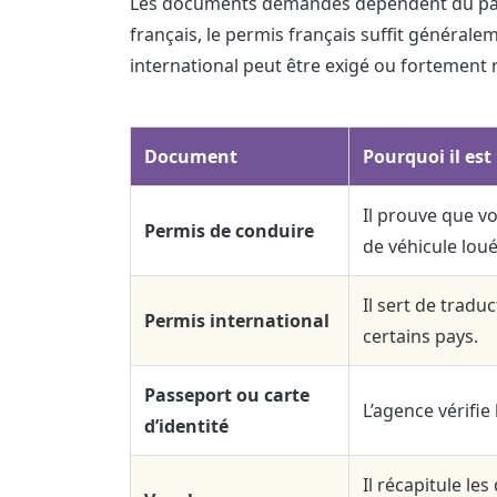
Les documents demandés dépendent du pays, 
français, le permis français suffit généra
international peut être exigé ou fortemen
Document
Pourquoi il es
Il prouve que vo
Permis de conduire
de véhicule loué
Il sert de tradu
Permis international
certains pays.
Passeport ou carte
L’agence vérifie
d’identité
Il récapitule les