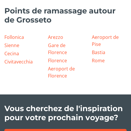
Points de ramassage autour
de Grosseto
Follonica
Arezzo
Aeroport de
Pise
Sienne
Gare de
Florence
Bastia
Cecina
Florence
Rome
Civitavecchia
Aeroport de
Florence
Vous cherchez de l'inspiration
pour votre prochain voyage?