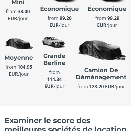
Mini
Économique
Économique
from
38.00
from
99.26
from
99.29
EUR
/jour
EUR
/jour
EUR
/jour
Grande
Moyenne
Berline
from
104.95
Camion De
from
EUR
/jour
Déménagement
114.34
EUR
/jour
from
128.20 EUR
/jour
Examiner le score des
meilleures sociétés de location