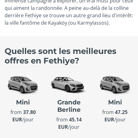
immense campagne à explorer, un vrai must pour ceux
qui aiment la randonnée. A peine au-delà de la colline
derrière Fethiye se trouve un autre grand lieu d'intérêt:
la ville fantôme de Kayaköy (ou Karmylassos).
Quelles sont les meilleures
offres en Fethiye?
Mini
Grande
Mini
Berline
from
37.80
from
47.25
EUR
/jour
from
45.14
EUR
/jour
EUR
/jour