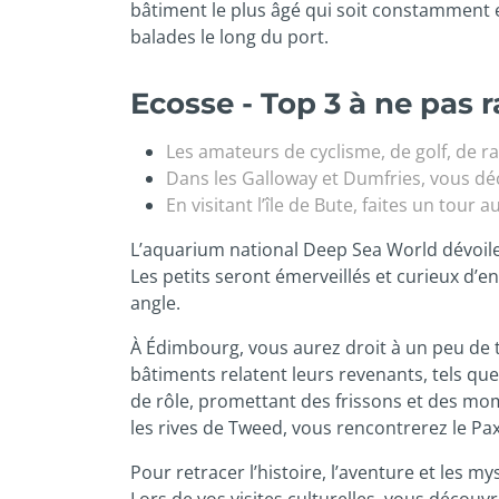
bâtiment le plus âgé qui soit constamment e
balades le long du port.
Ecosse - Top 3 à ne pas ra
Les amateurs de cyclisme, de golf, de ra
Dans les Galloway et Dumfries, vous déco
En visitant l’île de Bute, faites un tour 
L’aquarium national Deep Sea World dévoile l
Les petits seront émerveillés et curieux d’
angle.
À Édimbourg, vous aurez droit à un peu de t
bâtiments relatent leurs revenants, tels que
de rôle, promettant des frissons et des mo
les rives de Tweed, vous rencontrerez le Pa
Pour retracer l’histoire, l’aventure et les m
Lors de vos visites culturelles, vous découv