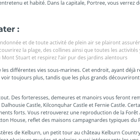
ntretenu et habité. Dans la capitale, Portree, vous verrez d
ter :
ndonnée et de toute activité de plein air se plairont assuré
uvrirez la plage, des collines ainsi que toutes les activités 
au Mont Stuart et respirez l’air pur des jardins alentours
es différentes vies sous-marines. Cet endroit, ayant déjà reç
en voir toujours plus, tandis que les plus grands découvriro
out. Des forteresses, demeures et manoirs vous feront remo
 Dalhousie Castle, Kilconquhar Castle et Fernie Castle. Certa
ments forts. Vous retrouverez une reproduction de la Forê
xton House, reflet des maisons campagnardes typiques du Pal
ystères de Kelburn, un petit tour au château Kelburn Country 
rirez plusieurs musées et galeries aussi intéressants les un