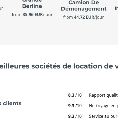
Camion De
Berline
ur
f
Déménagement
from
35.96 EUR
/jour
from
44.72 EUR
/jour
illeures sociétés de location de 
8.3
/10
Rapport qualit
 clients
9.3
/10
Nettoyage en 
9.3
/10
Service au bur