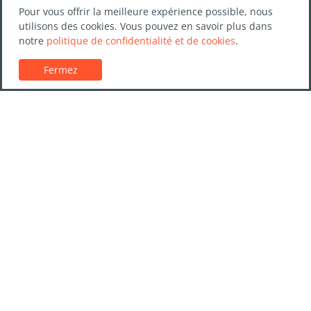
Pour vous offrir la meilleure expérience possible, nous
utilisons des cookies. Vous pouvez en savoir plus dans
notre
politique de confidentialité et de cookies
.
Fermez
Service client
Guides de location de voitures
FAQs
Nous contacter
Confiance LocationVoiture.net
Politique de confidentialité
Destinations
Entreprises