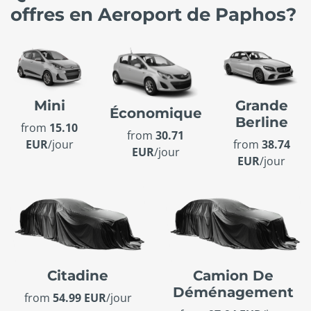
offres en Aeroport de Paphos?
Mini
Grande
Économique
Berline
from
15.10
from
30.71
EUR
/jour
from
38.74
EUR
/jour
EUR
/jour
Citadine
Camion De
Déménagement
from
54.99 EUR
/jour